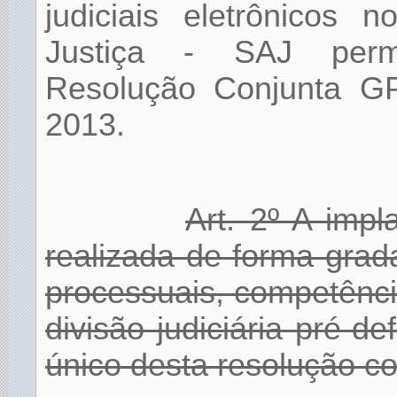
judiciais eletrônicos
Justiça - SAJ perm
Resolução Conjunta G
2013.
Art. 2º A imp
realizada de forma grad
processuais, competênc
divisão judiciária pré-d
único desta resolução co