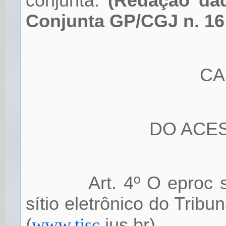
conjunta.
(Redação dad
Conjunta GP/CGJ n. 16 
CA
DO ACE
Art. 4º O eproc 
sítio eletrônico do Tribu
(
www.tjsc
.jus.br).