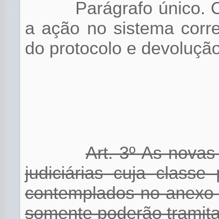
Parágrafo único. 
a ação no sistema corr
do protocolo e devolução
Art. 3º As nova
judiciárias cuja class
contemplados no anexo 
somente poderão tramita