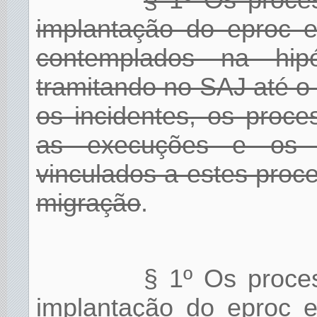
§ 1º Os proces
implantação do eproc 
contemplados na hi
tramitando no SAJ até 
os incidentes, os proc
as execuções e os 
vinculados a estes proc
migração
.
§ 1º Os proces
implantação do eproc 