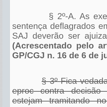
§ 2º-A. As ex
sentença deflagrados e
SAJ deverão ser ajuiza
(Acrescentado pelo ar
GP/CGJ n. 16 de 6 de j
§ 3º Fica vedada
eproc contra decisão
estejam tramitando 