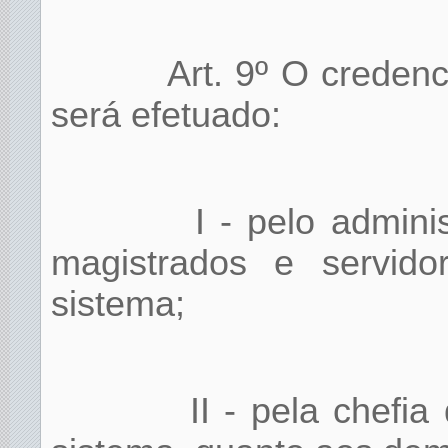
Art. 9º O creden
será efetuado:
I - pelo admini
magistrados e servido
sistema;
II - pela chefi