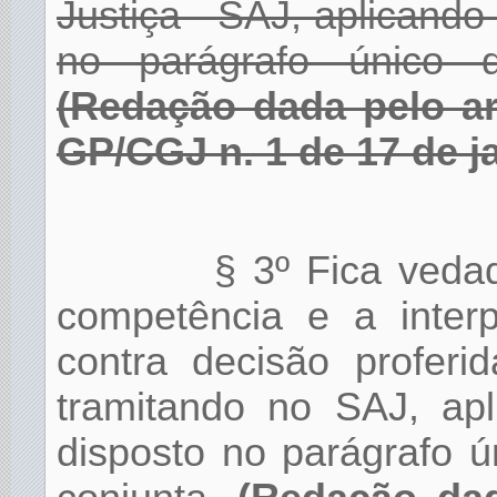
Justiça - SAJ, aplicando
no parágrafo único d
(Redação dada pelo ar
GP/CGJ n. 1 de 17 de j
§ 3º Fica vedad
competência e a inter
contra decisão profer
tramitando no SAJ, apl
disposto no parágrafo ú