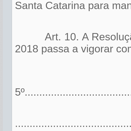
Santa Catarina para man
Art. 10. A Resolu
2018 passa a vigorar com
5º.....................................
.......................................