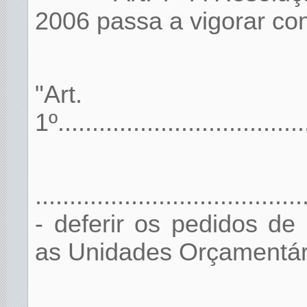
2006 passa a vigorar co
"Art.
1º.....................................
.......................................
- deferir os pedidos de
as Unidades Orçamentári