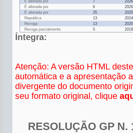
É alterada por
7
2026
É alterada por
6
2026
É alterada por
25
2025
Republica
13
2024
Revoga
13
2020
Revoga parcialmente
5
2018
Íntegra:
Atenção: A versão HTML deste
automática e a apresentação a
divergente do documento orig
seu formato original, clique
aqu
RESOLUÇÃO GP N. 