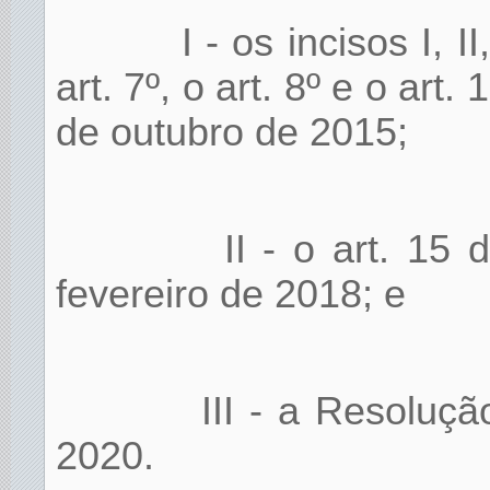
I - os incisos I, I
art. 7º, o art. 8º e o ar
de outubro de 2015;
II - o art. 15
fevereiro de 2018; e
III - a Resoluç
2020.