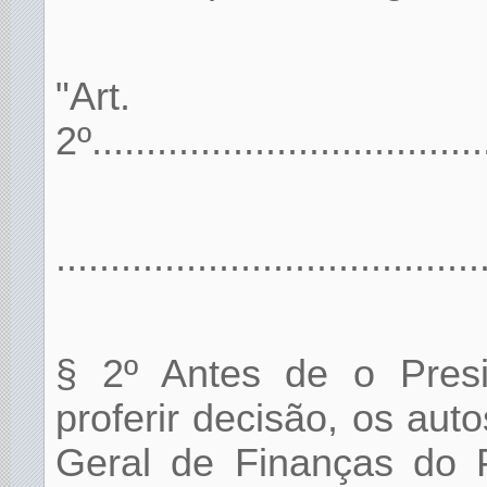
"Art.
2º.....................................
.......................................
§ 2º Antes de o Presi
proferir decisão, os au
Geral de Finanças do P