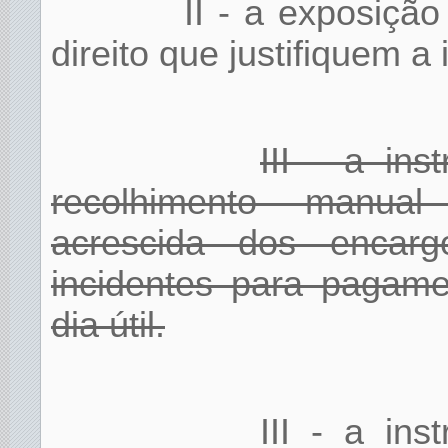
II - a exposiçã
direito que justifiquem 
III - a in
recolhimento manual
acrescida dos encarg
incidentes para pagame
dia útil.
III - a in