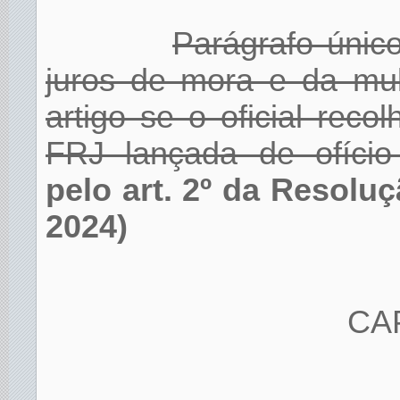
Parágrafo únic
juros de mora e da mu
artigo se o oficial rec
FRJ lançada de ofício 
pelo art. 2º da Resolu
2024)
CA