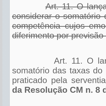
Art. 11. O lan
considerar o somatório
competência cujos emo
diferimento por previsão 
Art. 11. O l
somatório das taxas do
praticado pela serventi
da Resolução CM n. 8 d