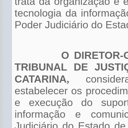
trata da organização e 
tecnologia da informaç
Poder Judiciário do Est
O DIRETOR-
TRIBUNAL DE JUST
CATARINA
,
consider
estabelecer os procedi
e execução do suport
informação e comun
Judiciário do Estado d