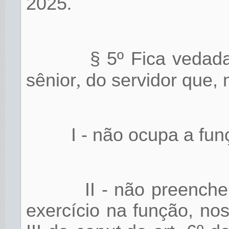
2025
.
§ 5º Fica vedada
sênior
,
do servidor que, n
I - não ocupa a fun
II - não preenche
exercício na função, nos