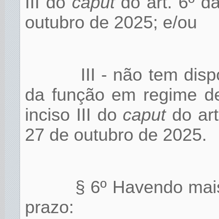
III do
caput
do art. 6º d
outubro de 2025; e/ou
III - não tem di
da função em regime de
inciso III do
caput
do art
27 de outubro de 2025.
§ 6º Havendo mais
prazo: