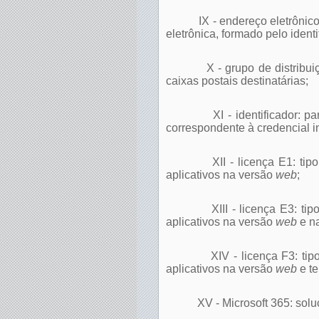
IX - endereço eletrônic
eletrônica, formado pelo ident
X - grupo de distrib
caixas postais destinatárias;
XI - identificador: 
correspondente à credencial in
XII - licença E1: ti
aplicativos na versão
web
;
XIII - licença E3: t
aplicativos na versão
web
e n
XIV - licença F3: ti
aplicativos na versão
web
e te
XV - Microsoft 365: sol