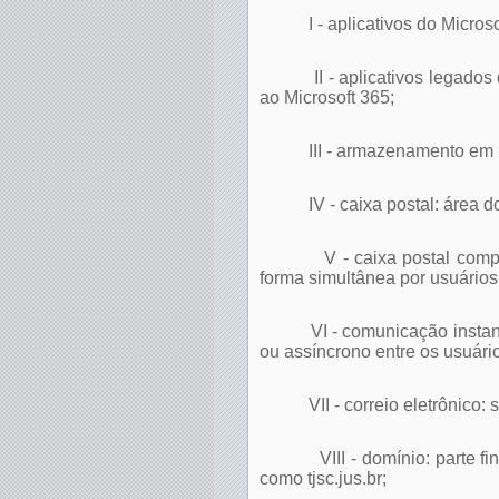
I - aplicativos do Micr
II -
aplicativos legados
ao Microsoft 365;
III - armazenamento em 
IV - caixa postal: área
V - caixa postal com
forma simultânea por usuários
VI - comunicação insta
ou assíncrono entre os usuári
VII - correio eletrônic
VIII - domínio: parte 
como tjsc.jus.br;