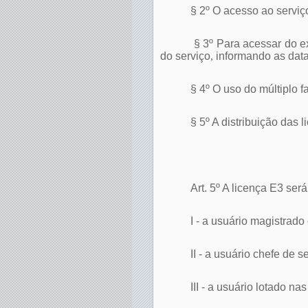
§ 2º O acesso ao serviço 
§ 3º Para acessar do ex
do serviço
,
informando as data
§ 4º O uso do múltiplo f
§ 5º A distribuição das 
Art. 5º A licença E3 será
I - a usuário magistrado
II - a usuário chefe de s
III - a usuário lotado n