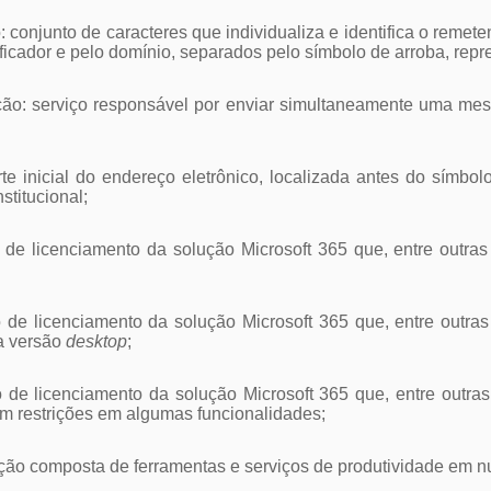
o: conjunto de caracteres que individualiza e identifica o reme
ificador e pelo domínio, separados pelo símbolo de arroba, rep
uição: serviço responsável por enviar simultaneamente uma m
parte inicial do endereço eletrônico, localizada antes do símbo
stitucional;
po de licenciamento da solução Microsoft 365 que, entre outra
ipo de licenciamento da solução Microsoft 365 que, entre outra
a versão
desktop
;
po de licenciamento da solução Microsoft 365 que, entre outra
m restrições em algumas funcionalidades;
ução composta de ferramentas e serviços de produtividade em nu