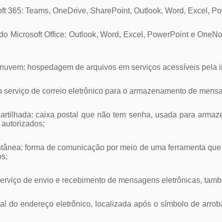
osoft 365: Teams, OneDrive, SharePoint, Outlook, Word, Excel, 
 do Microsoft Office: Outlook, Word, Excel, PowerPoint e One
nuvem: hospedagem de arquivos em serviços acessíveis pela in
 do serviço de correio eletrônico para o armazenamento de mens
partilhada: caixa postal que não tem senha, usada para arma
 autorizados;
ntânea: forma de comunicação por meio de uma ferramenta que p
os;
o: serviço de envio e recebimento de mensagens eletrônicas, t
final do endereço eletrônico, localizada após o símbolo de arrob