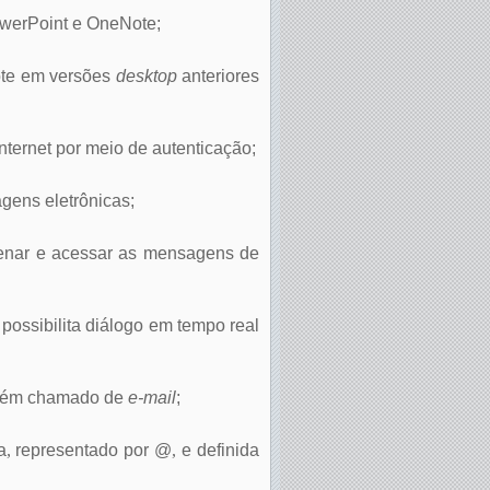
PowerPoint e OneNote;
Note em versões
desktop
anteriores
ternet por meio de autenticação;
agens eletrônicas;
zenar e acessar as mensagens de
ossibilita diálogo em tempo real
ambém chamado de
e-mail
;
a
,
representado por @
,
e definida