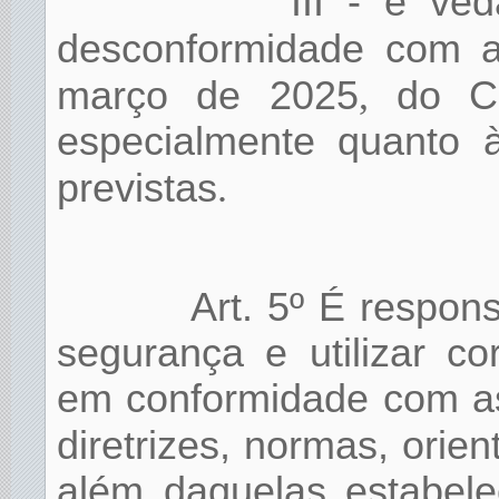
III - é ve
desconformidade com 
março de 2025
,
do Con
especialmente quanto à
previstas
.
Art. 5º É respons
segurança e utilizar co
em conformidade com as
diretrizes, normas, orien
além daquelas estabele