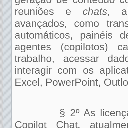
reuniões e
chats
, a
avançados
,
como transc
automáticos, painéis d
agentes (copilotos) 
trabalho, acessar dad
interagir com os aplic
Excel, PowerPoint, Out
§ 2º As licen
Copilot Chat
,
atualme