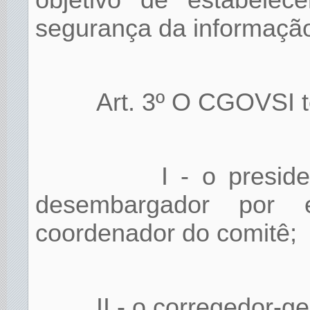
objetivo de estabelec
segurança da informaçã
Art. 3º O CGOVSI t
I - o presid
desembargador por 
coordenador do comitê;
II - o corregedor-ge