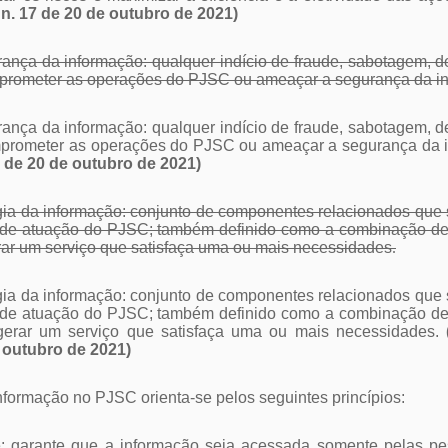
 n. 17 de 20 de outubro de 2021)
rança da informação: qualquer indício de fraude, sabotagem, d
prometer as operações do PJSC ou ameaçar a segurança da in
rança da informação: qualquer indício de fraude, sabotagem, d
prometer as operações do PJSC ou ameaçar a segurança da 
7 de 20 de outubro de 2021)
ogia da informação: conjunto de componentes relacionados que 
 de atuação do PJSC; também definido como a combinação d
rar um serviço que satisfaça uma ou mais necessidades
.
ogia da informação: conjunto de componentes relacionados que 
 de atuação do PJSC; também definido como a combinação de 
gerar um serviço que satisfaça uma ou mais necessidades.
(
 outubro de 2021)
informação no PJSC orienta-se pelos seguintes princípios:
ade: garante que a informação seja acessada somente pelas 