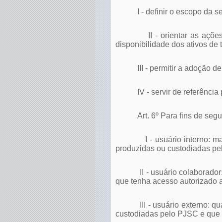
I - definir o escopo da
II - orientar as açõ
disponibilidade dos ativos de
III - permitir a adoção 
IV - servir de referênci
Art. 6º Para fins de seg
I - usuário interno: 
produzidas ou custodiadas pe
II - usuário colaborado
que tenha acesso autorizado a
III - usuário externo: 
custodiadas pelo PJSC e que n