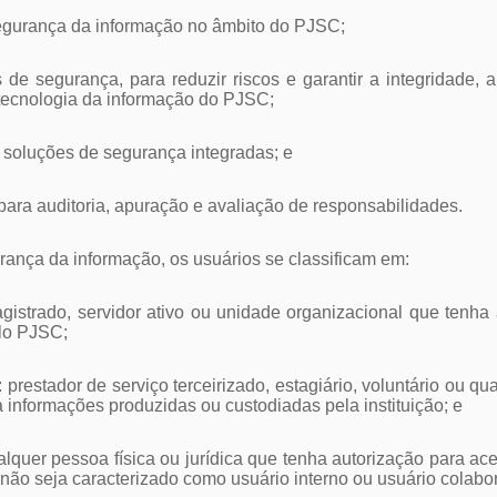
 segurança da informação no âmbito do PJSC;
es de segurança, para reduzir riscos e garantir a integridade, 
 tecnologia da informação do PJSC;
de soluções de segurança integradas; e
a para auditoria, apuração e avaliação de responsabilidades.
urança da informação, os usuários se classificam em:
magistrado, servidor ativo ou unidade organizacional que tenh
lo PJSC;
r: prestador de serviço terceirizado, estagiário, voluntário ou 
 informações produzidas ou custodiadas pela instituição; e
qualquer pessoa física ou jurídica que tenha autorização para 
ão seja caracterizado como usuário interno ou usuário colabo