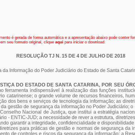
ento é gerada de forma automática e a apresentação abaixo pode conter fo
em seu formato original, clique
aqui
para iniciar o download.
RESOLUÇÃO TJ N. 15 DE 4 DE JULHO DE 2018
nça da Informação do Poder Judiciário do Estado de Santa Catari
USTIÇA DO ESTADO DE SANTA CATARINA, POR SEU ÓR
o ferramenta indispensável à realização das funções instituci
rio catarinense; o grande volume de recursos financeiros, hu
ão dos bens e serviços de tecnologia da informação; as diretr
 da gestão de segurança da informação no Poder Judiciário; o
onselho Nacional de Justiça, que institui a estratégia nacion
io - ENTIC-JUD; a necessidade de rever a estrutura, diretrizes
ndo garantir a integridade, confidencialidade e disponibilida
iretrizes para práticas de gestão e normas de segurança da in
nto de controles e riscos da segurança da informação; a Res