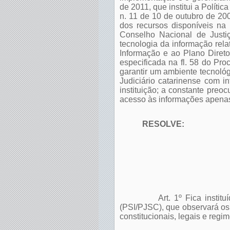
de 2011, que institui a Polít
n. 11 de 10 de outubro de 20
dos recursos disponíveis n
Conselho Nacional de Justi
tecnologia da informação rel
Informação e ao Plano Diret
especificada na fl. 58 do Pro
garantir um ambiente tecnoló
Judiciário catarinense com in
instituição; a constante preo
acesso às informações apenas 
RESOLVE:
Art. 1º Fica insti
(PSI/PJSC), que observará os 
constitucionais, legais e regim