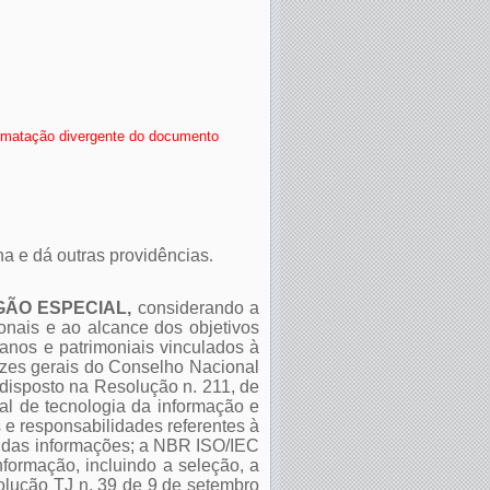
rmatação divergente do documento
na e dá outras providências
.
GÃO ESPECIAL,
considerando a
onais e ao alcance dos objetivos
manos e patrimoniais vinculados à
izes gerais do Conselho Nacional
 disposto na Resolução n. 211, de
al de tecnologia da informação e
 e responsabilidades referentes à
de das informações; a NBR ISO/IEC
formação, incluindo a seleção, a
olução TJ n. 39 de 9 de setembro