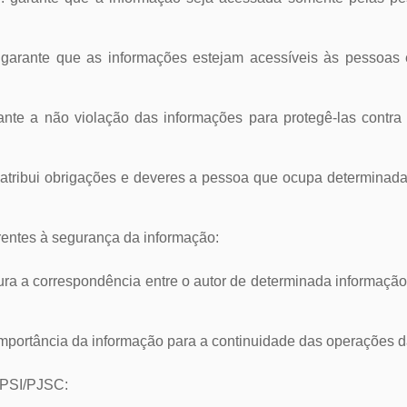
e: garante que as informações estejam acessíveis às pessoas
garante a não violação das informações para protegê-las contr
: atribui obrigações e deveres a pessoa que ocupa determinad
erentes à segurança da informação:
gura a correspondência entre o autor de determinada informaçã
 a importância da informação para a continuidade das operações da
a PSI/PJSC: