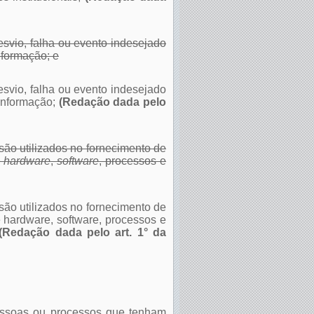
esvio, falha ou evento indesejado
formação; e
esvio, falha ou evento indesejado
informação;
(Redação dada pelo
são utilizados no fornecimento de
e
hardware
,
software
, processos e
são utilizados no fornecimento de
hardware, software, processos e
Redação dada pelo art. 1° da
pessoas ou processos que tenham