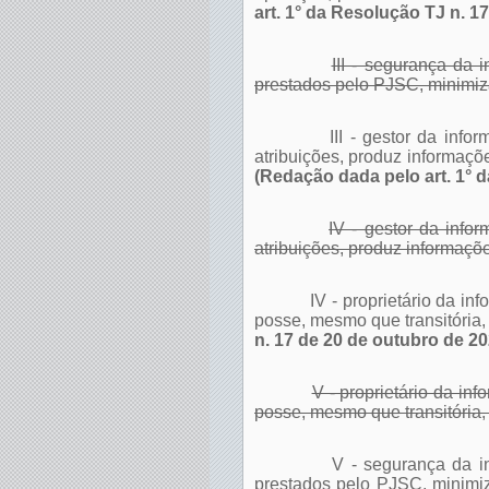
art. 1° da Resolução TJ n. 1
III - segurança da 
prestados pelo PJSC, minimizar
III - gestor da inf
atribuições, produz informaçõ
(Redação dada pelo art. 1° 
IV - gestor da info
atribuições, produz informaçõ
IV - proprietário da i
posse, mesmo que transitória
n. 17 de 20 de outubro de 20
V - proprietário da i
posse, mesmo que transitória
V - segurança da i
prestados pelo PJSC, minimiza