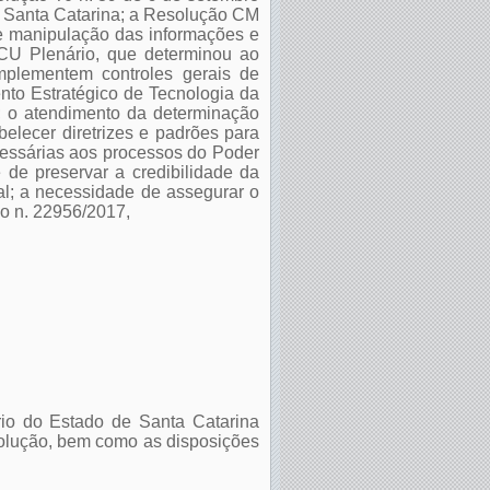
de Santa Catarina; a Resolução CM
 e manipulação das informações e
CU Plenário, que determinou ao
mplementem controles gerais de
nto Estratégico de Tecnologia da
; o atendimento da determinação
belecer diretrizes e padrões para
cessárias aos processos do Poder
e de preservar a credibilidade da
nal; a necessidade de assegurar o
vo n. 22956/2017,
ário do Estado de Santa Catarina
esolução, bem como as disposições