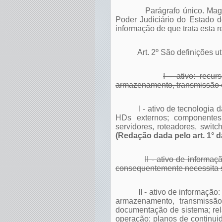
Parágrafo único. Mag
Poder Judiciário do Estado 
informação de que trata esta 
Art. 2º São definições u
I - ativo: recu
armazenamento, transmissão 
I - ativo de tecnologia
HDs externos; componente
servidores, roteadores, switc
(Redação dada pelo art. 1° 
II - ativo de informa
consequentemente necessita s
II - ativo de informaçã
armazenamento, transmissã
documentação de sistema; rel
operação; planos de continuid