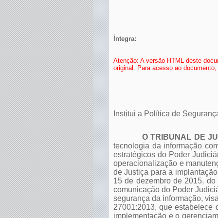
Íntegra:
Atenção: A versão HTML deste docum
original. Para acesso ao documento, 
Institui a Política de Segura
O TRIBUNAL DE J
tecnologia da informação com
estratégicos do Poder Judiciá
operacionalização e manutenç
de Justiça para a implantação
15 de dezembro de 2015, do C
comunicação do Poder Judiciár
segurança da informação, visa
27001:2013, que estabelece d
implementação e o gerenciame