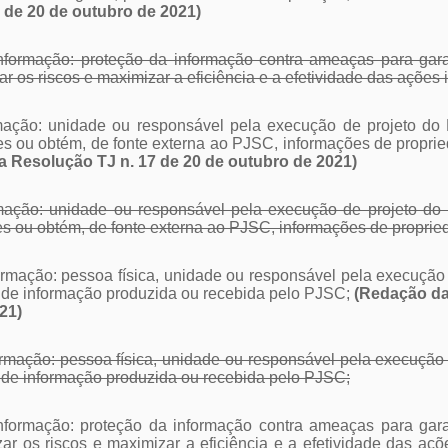
7 de 20 de outubro de 2021)
informação: proteção da informação contra ameaças para gara
 os riscos e maximizar a eficiência e a efetividade das ações i
ormação: unidade ou responsável pela execução de projeto d
es ou obtém, de fonte externa ao PJSC, informações de propried
da Resolução TJ n. 17 de 20 de outubro de 2021)
rmação: unidade ou responsável pela execução de projeto do
es ou obtém, de fonte externa ao PJSC, informações de propried
nformação: pessoa física, unidade ou responsável pela execuç
, de informação produzida ou recebida pelo PJSC;
(Redação dad
21)
nformação: pessoa física, unidade ou responsável pela execuçã
, de informação produzida ou recebida pelo PJSC;
nformação: proteção da informação contra ameaças para garan
r os riscos e maximizar a eficiência e a efetividade das ações