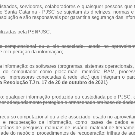
istrados, servidores, colaboradores e quaisquer pessoas qu
de Santa Catarina - PJSC se sujeitam às diretrizes, normas 
resolução e são responsáveis por garantir a segurança das inf
tilizadas pela PSI/PJSC:
rso computacional ou a ele associado, usado no aproveita
e recuperação da informação;
 da informação: os softwares (programas, sistemas operacionais,
s do computador como placa-mãe, memória RAM, proces
hes; impressoras conectadas à rede; etc.) que integram o parq
da Resolução TJ n. 17 de 20 de outubro de 2021)
ção: qualquer informação produzida ou custodiada pelo PJSC, q
er adequadamente protegida e armazenada em base de dados es
o: recurso computacional ou a ele associado, usado no aprovei
o e recuperação da informação, como bases de dados e a
atórios de pesquisa; manuais de usuário; material de treiname
ade do negócio; procedimentos de recuperação; trilhas de audit