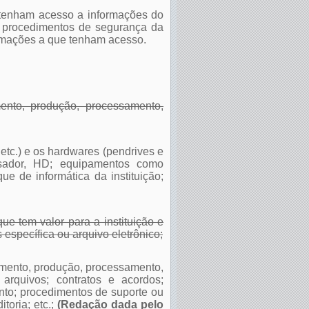
e tenham acesso a informações do
e procedimentos de segurança da
ormações a que tenham acesso.
mento, produção, processamento,
 etc.) e os hardwares (pendrives e
sador, HD; equipamentos como
ue de informática da instituição;
ue tem valor para a instituição e
pecífica ou arquivo eletrônico;
tamento, produção, processamento,
rquivos; contratos e acordos;
nto; procedimentos de suporte ou
oria; etc.;
(Redação dada pelo