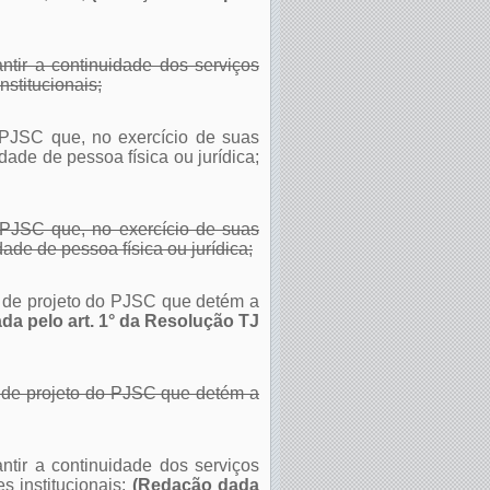
ntir a continuidade dos serviços
nstitucionais;
o PJSC que, no exercício de suas
ade de pessoa física ou jurídica;
 PJSC que, no exercício de suas
ade de pessoa física ou jurídica;
ão de projeto do PJSC que detém a
a pelo art. 1° da Resolução TJ
o de projeto do PJSC que detém a
tir a continuidade dos serviços
 institucionais;
(Redação dada