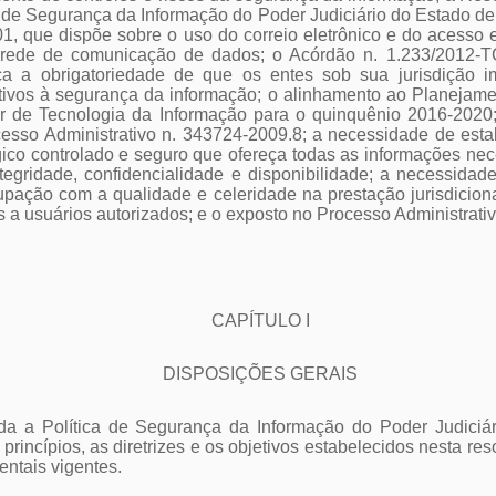
ica de Segurança da Informação do Poder Judiciário do Estado 
01, que dispõe sobre o uso do correio eletrônico e do acesso
a rede de comunicação de dados; o Acórdão n. 1.233/2012-T
ça a obrigatoriedade de que os entes sob sua jurisdição i
ativos à segurança da informação; o alinhamento ao Planejame
or de Tecnologia da Informação para o quinquênio 2016-2020
cesso Administrativo n. 343724-2009.8; a necessidade de esta
gico controlado e seguro que ofereça todas as informações ne
tegridade, confidencialidade e disponibilidade; a necessidad
cupação com a qualidade e celeridade na prestação jurisdicio
a usuários autorizados; e o exposto no Processo Administrati
CAPÍTULO I
DISPOSIÇÕES GERAIS
tuída a Política de Segurança da Informação do Poder Judici
princípios, as diretrizes e os objetivos estabelecidos nesta r
entais vigentes.