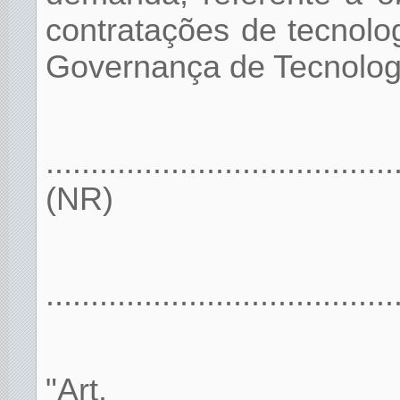
contratações de tecnolo
Governança de Tecnolog
.......................................
(NR)
.......................................
"Art.