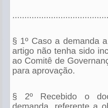
.......................................
§ 1º Caso a demanda a q
artigo não tenha sido i
ao Comitê de Governanç
para aprovação.
§ 2º Recebido o doc
demanda, referente a o