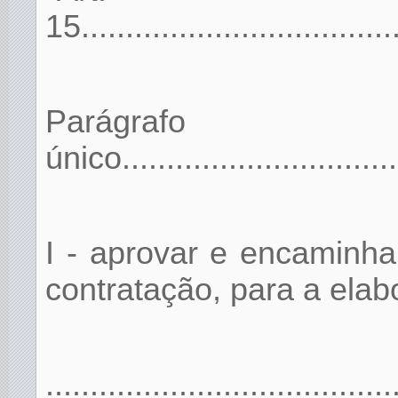
15....................................
Parágrafo
único.................................
I - aprovar e encaminh
contratação, para a elab
.......................................