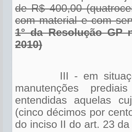
de R$ 400,00 (quatroce
com material e com ser
1° da Resolução GP 
2010)
III - em situa
manutenções prediai
entendidas aquelas cu
(cinco décimos por cento
do inciso II do art. 23 d