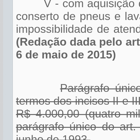
V - com aquisição 
conserto de pneus e la
impossibilidade de aten
(Redação dada pelo art
6 de maio de 2015)
Parágrafo únic
termos dos incisos II e II
R$ 4.000,00 (quatro mi
parágrafo único do art
junho de 1993.