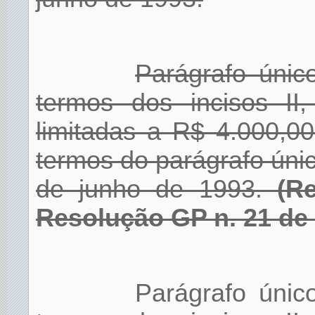
Parágrafo únic
termos dos incisos II,
limitadas a R$ 4.000,00
termos do parágrafo únic
de junho de 1993.
(R
Resolução GP n. 21 de 
Parágrafo únic