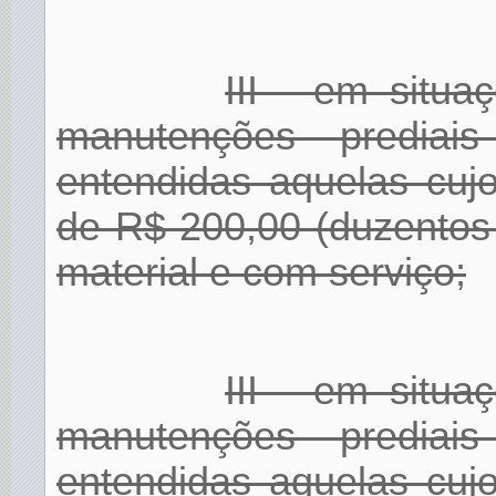
III - em situa
manutenções prediai
entendidas aquelas cujo
de R$ 200,00 (duzentos
material e com serviço;
III - em situa
manutenções prediai
entendidas aquelas cujo