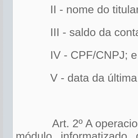
II - nome do titula
III - saldo da con
IV - CPF/CNPJ; e
V - data da últim
Art. 2º A operaci
módulo informatizado d