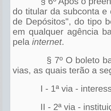
§ 6º Após o pree
do titular da subconta e
de Depósitos", do tipo 
em qualquer agência ba
pela
internet
.
§ 7º O boleto ba
vias, as quais terão a se
I - 1ª via - intere
II - 2ª via - instit