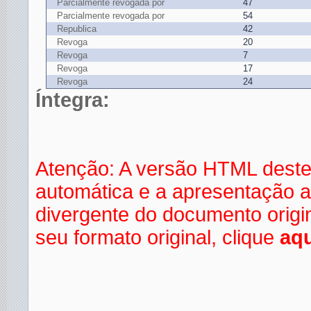
Parcialmente revogada por
47
Parcialmente revogada por
54
Republica
42
Revoga
20
Revoga
7
Revoga
17
Revoga
24
Íntegra:
Atenção: A versão HTML deste
automática e a apresentação a
divergente do documento orig
seu formato original, clique
aqu