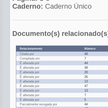
Caderno:
Caderno Único
Documento(s) relacionado(s
Relacionamento
Número
Citada por
48
Compilada em
7
É alterada por
44
É alterada por
49
É alterada por
20
É alterada por
26
É alterada por
13
É alterada por
47
É alterada por
13
É alterada por
7
É alterada por
5
Parcialmente revogada por
44